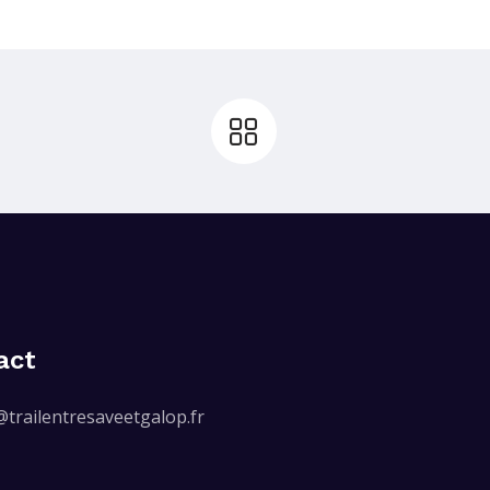
act
@trailentresaveetgalop.fr