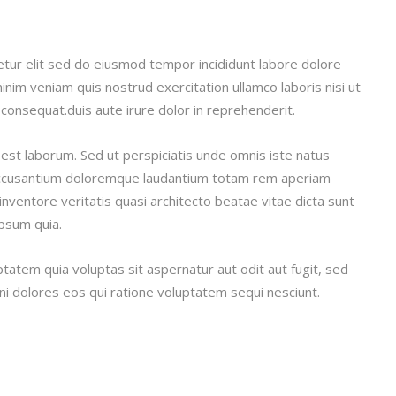
etur elit sed do eiusmod tempor incididunt labore dolore
nim veniam quis nostrud exercitation ullamco laboris nisi ut
onsequat.duis aute irure dolor in reprehenderit.
 est laborum. Sed ut perspiciatis unde omnis iste natus
 accusantium doloremque laudantium totam rem aperiam
inventore veritatis quasi architecto beatae vitae dicta sunt
psum quia.
atem quia voluptas sit aspernatur aut odit aut fugit, sed
i dolores eos qui ratione voluptatem sequi nesciunt.