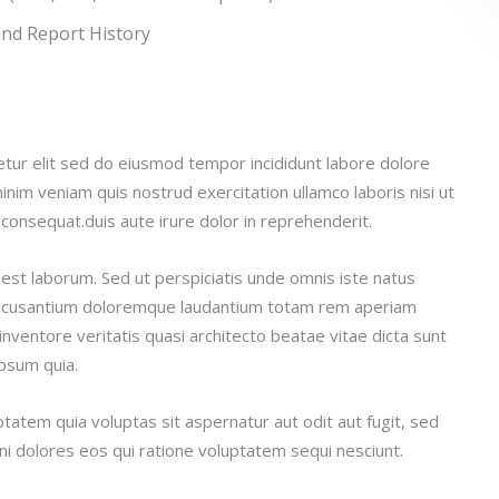
and Report History
etur elit sed do eiusmod tempor incididunt labore dolore
nim veniam quis nostrud exercitation ullamco laboris nisi ut
onsequat.duis aute irure dolor in reprehenderit.
 est laborum. Sed ut perspiciatis unde omnis iste natus
 accusantium doloremque laudantium totam rem aperiam
inventore veritatis quasi architecto beatae vitae dicta sunt
psum quia.
atem quia voluptas sit aspernatur aut odit aut fugit, sed
i dolores eos qui ratione voluptatem sequi nesciunt.