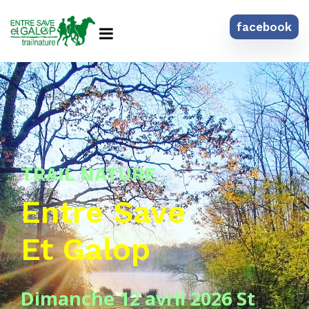
facebook
TRAIL NATURE
Entre Save
Et Galop
Dimanche 12 avril 2026
St